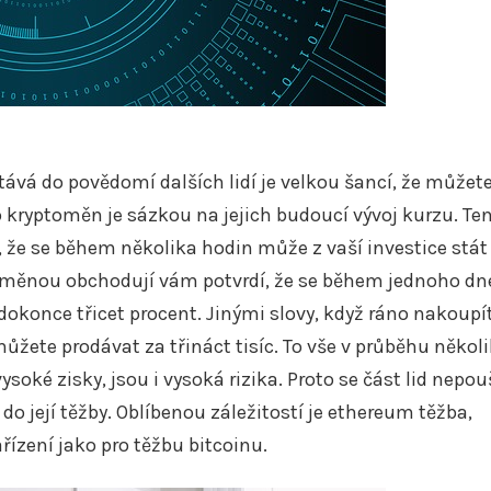
stává do povědomí dalších lidí je velkou šancí, že můžet
o kryptoměn je sázkou na jejich budoucí vývoj kurzu. Ten
 že se během několika hodin může z vaší investice stát
ptoměnou obchodují vám potvrdí, že se během jednoho dn
okonce třicet procent. Jinými slovy, když ráno nakoupí
můžete prodávat za třináct tisíc. To vše v průběhu někol
oké zisky, jsou i vysoká rizika. Proto se část lid nepou
o její těžby. Oblíbenou záležitostí je
ethereum těžba
,
řízení jako pro těžbu bitcoinu.