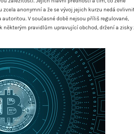
 záležitostí. Jejich hlavní předností a tím, co žene
u zcela anonymní a že se vývoj jejich kurzu nedá ovlivni
 autoritou. V současné době nejsou příliš regulované,
k některým pravidlům upravující obchod, držení a zisky 