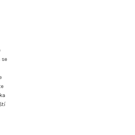
e
 se
e
te
ika
ští