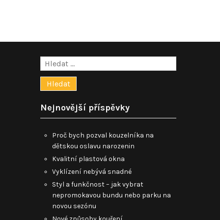
příspěvek
Vyhledávání
Nejnovější příspěvky
Proč bych pozval kouzelníka na
dětskou oslavu narozenin
Kvalitní plastová okna
Vyklízení nebývá snadné
Styl a funkčnost – jak vybrat
nepromokavou bundu nebo parku na
novou sezónu
Nové způsoby kouření