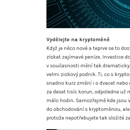
Vydělejte na kryptoměně
Když je něco nové a teprve se to do
získat zajímavé peníze. Investice d
v současnosti mění tak dramaticky,
velmi ziskový podnik. Ti, co s kry
snadno kurz změní i o dvacet nebo d
za deset tisíc korun, odpoledne už 
málo hodin. Samozřejmě kde jsou vys
do obchodování s kryptoměnou, ale d
protože nepotřebujete tak složité za