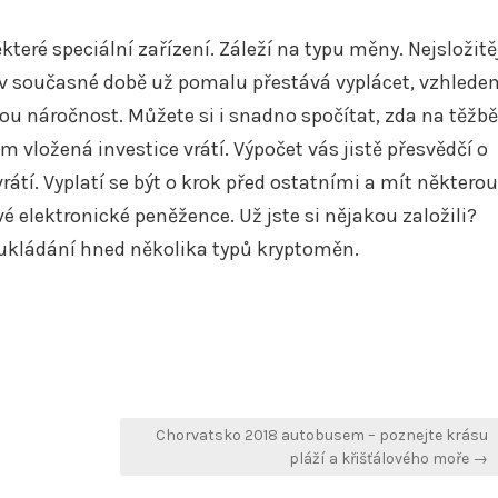
teré speciální zařízení. Záleží na typu měny. Nejsložitě
se v současné době už pomalu přestává vyplácet, vzhlede
 náročnost. Můžete si i snadno spočítat, zda na těžbě
 vložená investice vrátí. Výpočet vás jistě přesvědčí o
vrátí. Vyplatí se být o krok před ostatními a mít některou
 elektronické peněžence. Už jste si nějakou založili?
t ukládání hned několika typů kryptoměn.
Chorvatsko 2018 autobusem – poznejte krásu
pláží a křišťálového moře →