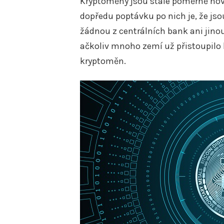
Kryptoměny jsou stále poměrně novou
dopředu poptávku po nich je, že jso
žádnou z centrálních bank ani jinou
ačkoliv mnoho zemí už přistoupilo 
kryptoměn.