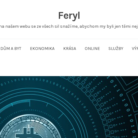
Feryl
na našem webu se ze všech sil snažíme, abychom my byli jen těmi nej
DŮM A BYT
EKONOMIKA
KRÁSA
ONLINE
SLUŽBY
VÝ