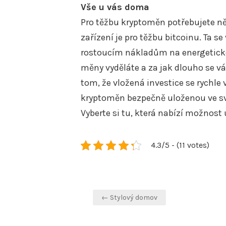
Vše u vás doma
Pro těžbu kryptoměn potřebujete něk
zařízení je pro těžbu bitcoinu. Ta 
rostoucím nákladům na energetickou
měny vyděláte a za jak dlouho se vám
tom, že vložená investice se rychle 
kryptoměn bezpečně uloženou ve své
Vyberte si tu, která nabízí možnos
4.3/5 - (11 votes)
Navigace
← Stylový domov
pro