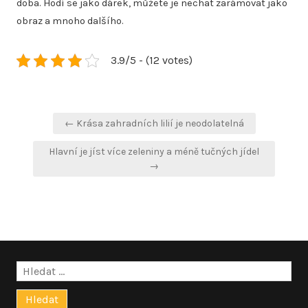
doba. Hodí se jako dárek, můžete je nechat zarámovat jako
obraz a mnoho dalšího.
3.9/5 - (12 votes)
Navigace
← Krása zahradních lilií je neodolatelná
pro
Hlavní je jíst více zeleniny a méně tučných jídel
příspěvek
→
Vyhledávání