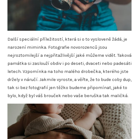
Další speciální příležitostí, která si o to vysloveně žádá, je
narození miminka. Fotografie novorozenců jsou
nejroztomilejší a nejpřitažlivější jaké můžeme vidět. Taková
památka si zaslouží obdiv i po deseti, dvaceti nebo padesáti
letech. Vzpomínka na toho malého drobečka, kterého jste
držely v náručí. Jakmile vyroste, a věřte, že to bude coby dup,
tak si bez fotografií jen těžko budeme připomínat, jaké to
bylo, když byl váš brouček nebo vaše beruška tak maličká.