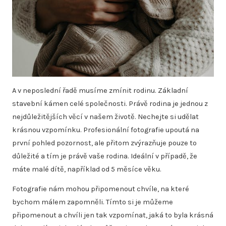
A v neposlední řadě musíme zmínit rodinu. Základní
stavební kámen celé společnosti. Právě rodina je jednou z
nejdůležitějších věcí v našem životě. Nechejte si udělat
krásnou vzpomínku. Profesionální fotografie upoutá na
první pohled pozornost, ale přitom zvýrazňuje pouze to
důležité a tím je právě vaše rodina. Ideální v případě, že
máte malé dítě, například od 5 měsíce věku.
Fotografie nám mohou připomenout chvíle, na které
bychom málem zapomněli. Tímto si je můžeme
připomenout a chvíli jen tak vzpomínat, jaká to byla krásná