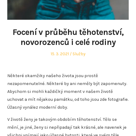
Focení v průběhu těhotenství,
novorozenců i celé rodiny
Posted
Posted
15. 3. 2021
Služby
on
in
Některé okamžiky našeho života jsou prostě
nezapomenutelné. Některé by ani neměly být zapomenuty.
Abychom si mohli každičký moment v našem životě
uchovat a mít nějakou památku, od toho jsou zde fotografie.
Úžasný vynález moderní doby.
V životě ženy je takovým obdobím těhotenství. Tělo se
mění, je jiné, ženy si nepřipadají tak krásné, ale navenek je
všichni vnímají jako úžasné bytosti, které ve svém těle