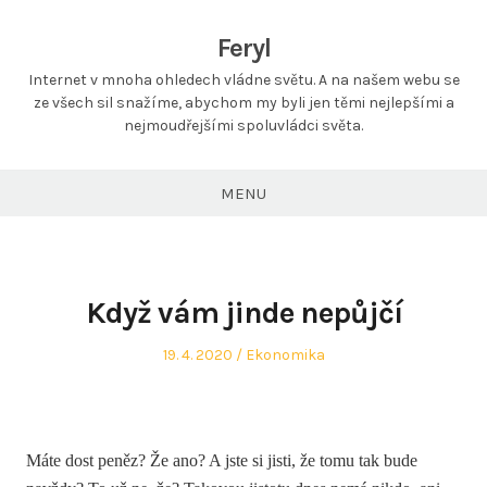
Feryl
Internet v mnoha ohledech vládne světu. A na našem webu se
ze všech sil snažíme, abychom my byli jen těmi nejlepšími a
nejmoudřejšími spoluvládci světa.
MENU
Když vám jinde nepůjčí
Posted
Posted
19. 4. 2020
Ekonomika
on
in
Máte dost peněz? Že ano? A jste si jisti, že tomu tak bude