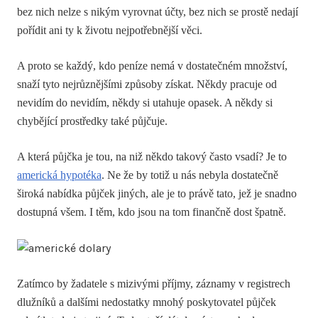
bez nich nelze s nikým vyrovnat účty, bez nich se prostě nedají
pořídit ani ty k životu nejpotřebnější věci.
A proto se každý, kdo peníze nemá v dostatečném množství,
snaží tyto nejrůznějšími způsoby získat. Někdy pracuje od
nevidím do nevidím, někdy si utahuje opasek. A někdy si
chybějící prostředky také půjčuje.
A která půjčka je tou, na niž někdo takový často vsadí? Je to
americká hypotéka
. Ne že by totiž u nás nebyla dostatečně
široká nabídka půjček jiných, ale je to právě tato, jež je snadno
dostupná všem. I těm, kdo jsou na tom finančně dost špatně.
Zatímco by žadatele s mizivými příjmy, záznamy v registrech
dlužníků a dalšími nedostatky mnohý poskytovatel půjček