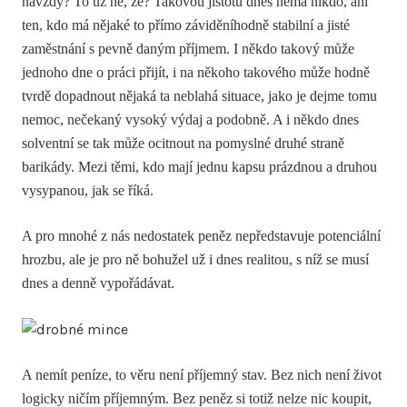
navždy? To už ne, že? Takovou jistotu dnes nemá nikdo, ani
ten, kdo má nějaké to přímo záviděníhodně stabilní a jisté
zaměstnání s pevně daným příjmem. I někdo takový může
jednoho dne o práci přijít, i na někoho takového může hodně
tvrdě dopadnout nějaká ta neblahá situace, jako je dejme tomu
nemoc, nečekaný vysoký výdaj a podobně. A i někdo dnes
solventní se tak může ocitnout na pomyslné druhé straně
barikády. Mezi těmi, kdo mají jednu kapsu prázdnou a druhou
vysypanou, jak se říká.
A pro mnohé z nás nedostatek peněz nepředstavuje potenciální
hrozbu, ale je pro ně bohužel už i dnes realitou, s níž se musí
dnes a denně vypořádávat.
A nemít peníze, to věru není příjemný stav. Bez nich není život
logicky ničím příjemným. Bez peněz si totiž nelze nic koupit,