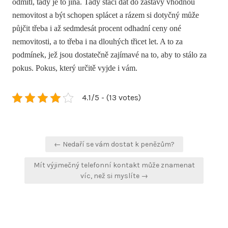
odmítl, tady je to jiná. Tady stačí dát do zástavy vhodnou
nemovitost a být schopen splácet a rázem si dotyčný může
půjčit třeba i až sedmdesát procent odhadní ceny oné
nemovitosti, a to třeba i na dlouhých třicet let. A to za
podmínek, jež jsou dostatečně zajímavé na to, aby to stálo za
pokus. Pokus, který určitě vyjde i vám.
4.1/5 - (13 votes)
Navigace
← Nedaří se vám dostat k penězům?
pro
Mít výjimečný telefonní kontakt může znamenat
příspěvek
víc, než si myslíte →