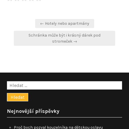
Navigace
← Hotely nebo apartmány
pro
Schránka může být i krásný dárek pod
příspěvek
stromeček →
Vyhledávání
Nejnovější příspěvky
Proč bych pozval kouzelníka na dětskou oslavu