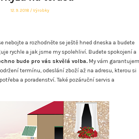
Posted
Posted
12. 9. 2018
Výrobky
on
in
se nebojte a rozhodněte se ještě hned dneska a budete
uje rychle a jak jsme my spolehliví. Budete spokojení a
echno bude pro vás skvělá volba.
My vám garantuje
održení termínu, odeslání zboží až na adresu, kterou si
otřeba a poradenství. Také pozáruční servis a