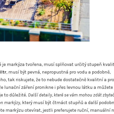
ré je markýza tvořena, musí splňovat určitý stupeň kvalit
ltr
, musí být pevná, nepropustná pro vodu a podobně,
ho, tak riskujete, že to nebude dostatečně kvalitní a pr
že lunační záření pronikne i přes levnou látku a můžete
je to důležité.
Další detaily, které se vám mohou zdát zbyte
lon markýzy
, který musí být čtrnáct stupňů a další podob
ete markýzu otevírat, jestli preferujete ruční, manuální 