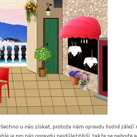
všechno u nás získat, protože nám
opravdu hodně záleží 
ohle je pro nás opravdu nejdůležitější, takže se nebojte a