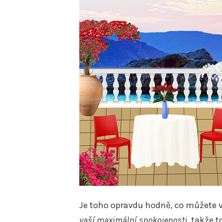
Je toho opravdu hodně, co můžete 
vaší maximální spokojenosti
, takže t