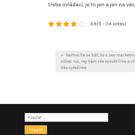
třeba ovládací, je to jen a jen na vás
3.9/5 - (14 votes)
Navigace
← Nemusíte se bát, že o seo marketin
pro
vůbec nic, my Vám vše vysvětlíme a v
Vás vyřešíme
příspěvek
Vyhledávání