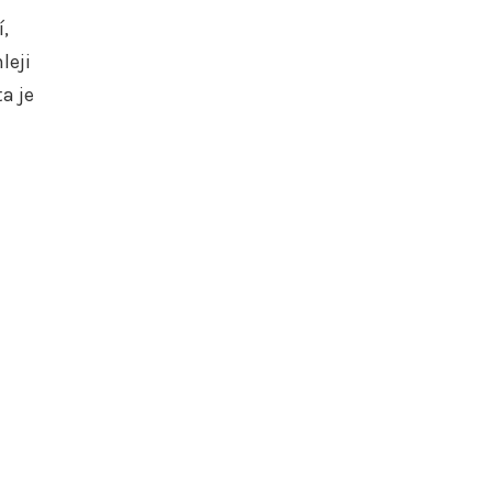
í,
leji
a je