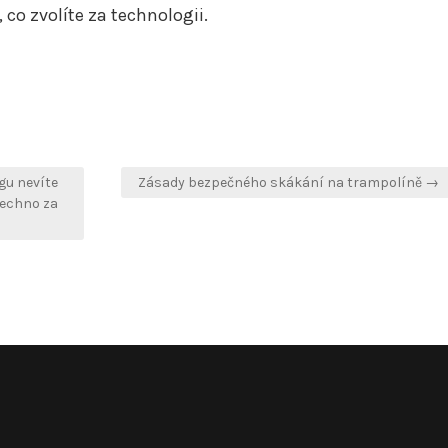
, co zvolíte za technologii.
gu nevíte
Zásady bezpečného skákání na trampolíně →
šechno za