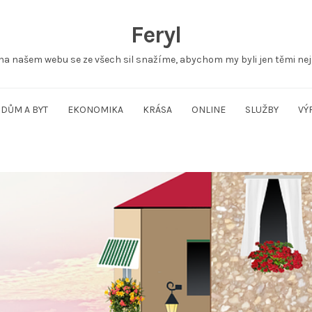
Feryl
na našem webu se ze všech sil snažíme, abychom my byli jen těmi nej
DŮM A BYT
EKONOMIKA
KRÁSA
ONLINE
SLUŽBY
VÝ