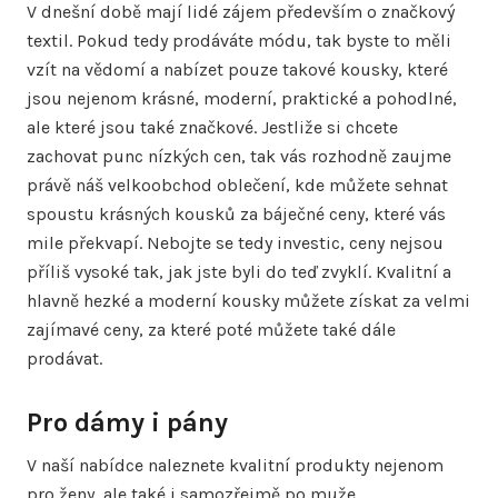
V dnešní době mají lidé zájem především o značkový
textil. Pokud tedy prodáváte módu, tak byste to měli
vzít na vědomí a nabízet pouze takové kousky, které
jsou nejenom krásné, moderní, praktické a pohodlné,
ale které jsou také značkové. Jestliže si chcete
zachovat punc nízkých cen, tak vás rozhodně zaujme
právě náš
velkoobchod oblečení
, kde můžete sehnat
spoustu krásných kousků za báječné ceny, které vás
mile překvapí. Nebojte se tedy investic, ceny nejsou
příliš vysoké tak, jak jste byli do teď zvyklí. Kvalitní a
hlavně hezké a moderní kousky můžete získat za velmi
zajímavé ceny, za které poté můžete také dále
prodávat.
Pro dámy i pány
V naší nabídce naleznete kvalitní produkty nejenom
pro ženy, ale také i samozřejmě po muže.