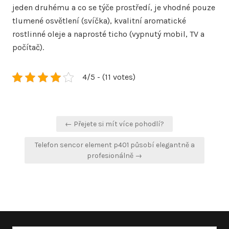
jeden druhému a co se týče prostředí, je vhodné pouze
tlumené osvětlení (svíčka), kvalitní aromatické
rostlinné oleje a naprosté ticho (vypnutý mobil, TV a
počítač).
4/5 - (11 votes)
Navigace
← Přejete si mít více pohodlí?
pro
Telefon sencor element p401 působí elegantně a
příspěvek
profesionálně →