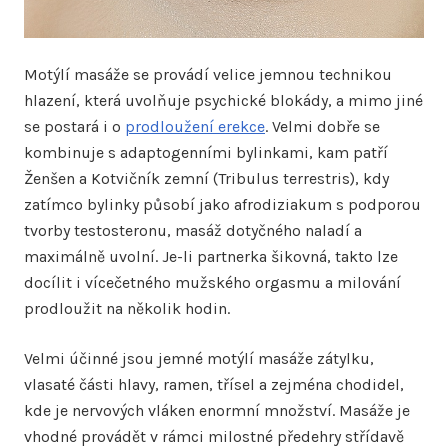
Motýlí masáže se provádí velice jemnou technikou
hlazení, která uvolňuje psychické blokády, a mimo jiné
se postará i o
prodloužení erekce
. Velmi dobře se
kombinuje s adaptogenními bylinkami, kam patří
Ženšen a Kotvičník zemní (Tribulus terrestris), kdy
zatímco bylinky působí jako afrodiziakum s podporou
tvorby testosteronu, masáž dotyčného naladí a
maximálně uvolní. Je-li partnerka šikovná, takto lze
docílit i vícečetného mužského orgasmu a milování
prodloužit na několik hodin.
Velmi účinné jsou jemné motýlí masáže zátylku,
vlasaté části hlavy, ramen, třísel a zejména chodidel,
kde je nervových vláken enormní množství. Masáže je
vhodné provádět v rámci milostné předehry střídavě