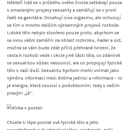
Někteří lidé se v průběhu svého života setkávají pouze
s omezenými projevy sexuality a zaměřují se v první
řadě na genitálie. Dosahují sice orgasmu, ale ochuzují
se tím o mnoho dalších významných projevů rozkoše.
Lidské tělo nebylo stvořeno pouze proto, abychom se
se svou vášní zaměřili na oblast rozkroku, ňader a úst,
možná se vám bude zdát příliš přehnané tvrzení, že
cesta k rozkoši vede i skrze jiné části těla, co zdánlivě
se sexualitou vůbec nesouvisí, ale co propojují fyzické
tělo s naší duší. Sexualitu bychom mohli vnímat jako
výměnu informací mezi dvěma jedinci a informace – to
je energie, která souvisí s podvědomím, tedy s naším
pravým „já“.
Chcete-li lépe poznat své fyzické tělo a jeho
souvztažnosti s duchovní složkou osobnosti, měli