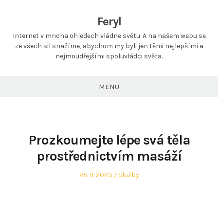
Feryl
Internet v mnoha ohledech vládne světu. A na našem webu se
ze všech sil snažíme, abychom my byli jen těmi nejlepšími a
nejmoudřejšími spoluvládci světa.
MENU
Prozkoumejte lépe svá těla
prostřednictvím masáží
Posted
Posted
25. 9. 2023
Služby
on
in