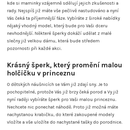
kde si maminky vzájemně sdělují jejich zkušenosti a
rady. Nejspíš již máte vše pečlivě nastudováno a nyní
Vás čeká ta příjemnější fáze. Vybíráte z široké nabídky
nějaký vhodný model, který bude pro Vaši dceru
nevhodnější. Některé šperky dokáží udělat z malé
slečny již velkou dámu, která bude středem
pozornosti při každé akci.
Krásný šperk, který promění malou
holčičku v princeznu
O dětských náušnicích se Vám již zdají sny. Je to
pochopitelné, protože Vás již brzy čeká porod a Vy již
nyní raději vybíráte šperk pro Vaši malou princeznu.
Nechcete nic ponechat náhodě. Proto již možná máte
nachystanou krabičku, do které zakoupené modely
vložíte a vše uložíte do nachystané tašky do porodnice.