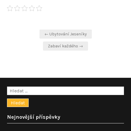
Navigace
← Ubytování Jeseníky
pro
Zabaví každého →
příspěvek
Vyhledávání
Nejnovější příspěvky