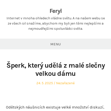
Feryl
Internet v mnoha ohledech vládne světu. A na našem webu se
ze všech sil snažíme, abychom my byli jen těmi nejlepšími a
nejmoudřejšími spoluvládci světa.
MENU
Šperk, který udělá z malé slečny
velkou dámu
Posted
Posted
24. 5. 2025
Nezařazené
on
in
O
dětských náušnicích
existuje velké množství diskuzí,