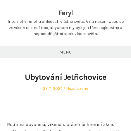
Feryl
Internet v mnoha ohledech vládne světu. A na našem webu se
ze všech sil snažíme, abychom my byli jen těmi nejlepšími a
nejmoudřejšími spoluvládci světa.
MENU
Ubytování Jetřichovice
Posted
Posted
29. 11. 2024
Nezařazené
on
in
Rodinná dovolená, víkend s přáteli či firemní akce.