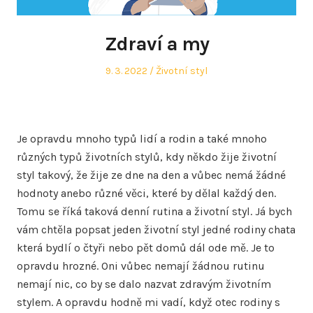
Zdraví a my
Posted
Posted
9. 3. 2022
Životní styl
on
in
Je opravdu mnoho typů lidí a rodin a také mnoho
různých typů životních stylů, kdy někdo žije životní
styl takový, že žije ze dne na den a vůbec nemá žádné
hodnoty anebo různé věci, které by dělal každý den.
Tomu se říká taková denní rutina a životní styl. Já bych
vám chtěla popsat jeden životní styl jedné rodiny chata
která bydlí o čtyři nebo pět domů dál ode mě. Je to
opravdu hrozné. Oni vůbec nemají žádnou rutinu
nemají nic, co by se dalo nazvat zdravým životním
stylem. A opravdu hodně mi vadí, když otec rodiny s