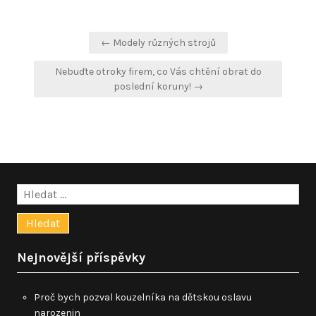
Navigace
← Modely různých strojů
pro
Nebuďte otroky firem, co Vás chtění obrat do
příspěvek
poslední koruny! →
Vyhledávání
Nejnovější příspěvky
Proč bych pozval kouzelníka na dětskou oslavu
narozenin