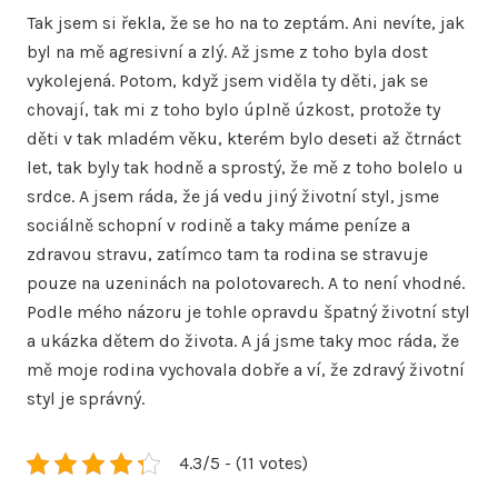
Tak jsem si řekla, že se ho na to zeptám. Ani nevíte, jak
byl na mě agresivní a zlý. Až jsme z toho byla dost
vykolejená. Potom, když jsem viděla ty děti, jak se
chovají, tak mi z toho bylo úplně úzkost, protože ty
děti v tak mladém věku, kterém bylo deseti až čtrnáct
let, tak byly tak hodně a sprostý, že mě z toho bolelo u
srdce. A jsem ráda, že já vedu jiný životní styl, jsme
sociálně schopní v rodině a taky máme peníze a
zdravou stravu, zatímco tam ta rodina se stravuje
pouze na uzeninách na polotovarech. A to není vhodné.
Podle mého názoru je tohle opravdu špatný životní styl
a ukázka dětem do života. A já jsme taky moc ráda, že
mě moje rodina vychovala dobře a ví, že zdravý životní
styl je správný.
4.3/5 - (11 votes)