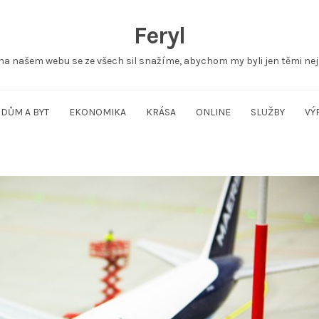
Feryl
na našem webu se ze všech sil snažíme, abychom my byli jen těmi nej
DŮM A BYT
EKONOMIKA
KRÁSA
ONLINE
SLUŽBY
VÝ