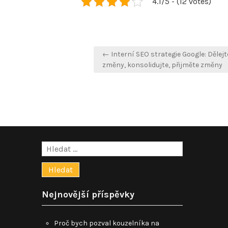
4.1/5 - (12 votes)
Navigace
← Interní SEO strategie Google: Dělej
pro
změny, konsolidujte, přijměte změny
příspěvek
Vyhledávání
Nejnovější příspěvky
Proč bych pozval kouzelníka na