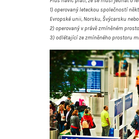
Plus navíc platí, že se musí jednat o le
1)
operovaný leteckou společností někte
Evropské unii, Norsku, Švýcarsku nebo
2)
operovaný v právě zmíněném prost
3)
odlétající ze zmíněného prostoru m