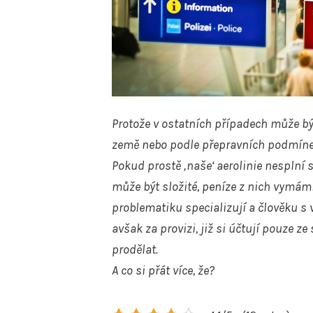
Protože v ostatních případech může bý
země nebo podle přepravních podmínek
Pokud prostě ‚naše‘ aerolinie nesplní
může být složité, peníze z nich vymámit,
problematiku specializují a člověku 
avšak za provizi, již si účtují pouze 
prodělat.
A co si přát více, že?