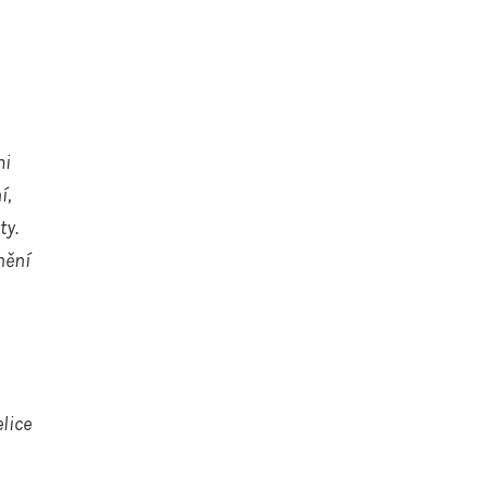
mi
í,
ty.
nění
lice