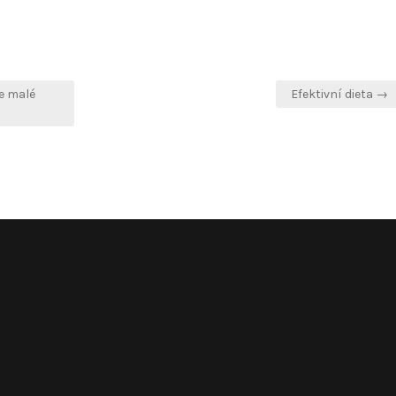
te malé
Efektivní dieta →