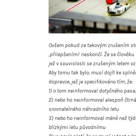
Ovšem pokud za takovým zrušením stoj
‚přilepšeními‘ neskončí. Že se člověk
jež v souvislosti se zrušeným letem v
Aby tomu tak bylo, musí dojít ke splně
dopravce, jež je specifikováno tím, že:
1)
o tom neinformoval dotyčného pasaž
2)
nebo ho neinformoval alespoň čtrná
srovnatelného náhradního letu
3)
nebo ho neinformoval méně než týd
blízkými letu původnímu