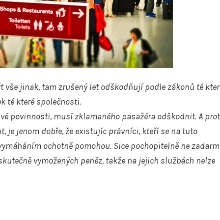
t vše jinak, tam
zrušený let
odškodňují podle zákonů té kter
 té které společnosti.
 své povinnosti, musí zklamaného pasažéra odškodnit. A pro
 je jenom dobře, že existujíc právníci, kteří se na tuto
s vymáháním ochotně pomohou. Sice pochopitelně ne zadarm
ze skutečně vymožených peněz, takže na jejich službách nelze