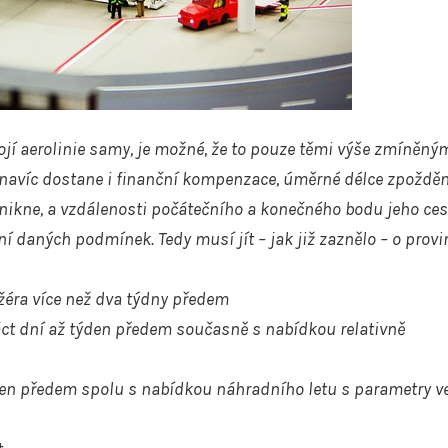
í aerolinie samy, je možné, že to pouze těmi výše zmíněný
u navíc dostane i finanční kompenzace, úměrné délce zpožděn
znikne, a vzdálenosti počátečního a konečného bodu jeho ces
ní daných podmínek. Tedy musí jít – jak již zaznělo – o provi
éra více než dva týdny předem
ct dní až týden předem současně s nabídkou relativně
en předem spolu s nabídkou náhradního letu s parametry ve