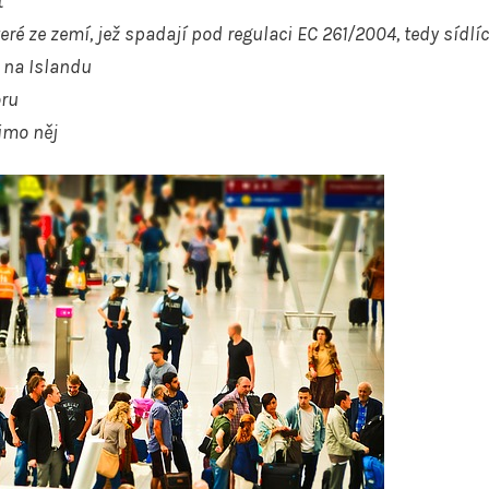
t
ré ze zemí, jež spadají pod regulaci EC 261/2004, tedy sídlíc
 na Islandu
oru
imo něj