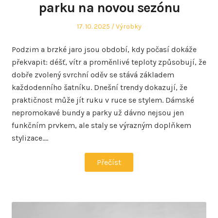
parku na novou sezónu
Posted
Posted
17. 10. 2025
Výrobky
on
in
Podzim a brzké jaro jsou období, kdy počasí dokáže
překvapit: déšť, vítr a proměnlivé teploty způsobují, že
dobře zvolený svrchní oděv se stává základem
každodenního šatníku. Dnešní trendy dokazují, že
praktičnost může jít ruku v ruce se stylem. Dámské
nepromokavé bundy a parky už dávno nejsou jen
funkčním prvkem, ale staly se výrazným doplňkem
stylizace.…
Přečíst