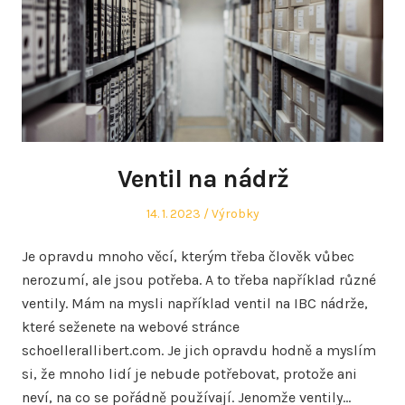
Ventil na nádrž
Posted
Posted
14. 1. 2023
Výrobky
on
in
Je opravdu mnoho věcí, kterým třeba člověk vůbec
nerozumí, ale jsou potřeba. A to třeba například různé
ventily. Mám na mysli například ventil na IBC nádrže,
které seženete na webové stránce
schoellerallibert.com. Je jich opravdu hodně a myslím
si, že mnoho lidí je nebude potřebovat, protože ani
neví, na co se pořádně používají. Jenomže ventily…