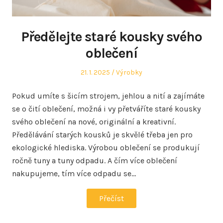
Předělejte staré kousky svého
oblečení
Posted
Posted
21. 1. 2025
Výrobky
on
in
Pokud umíte s šicím strojem, jehlou a nití a zajímáte
se o čití oblečení, možná i vy přetváříte staré kousky
svého oblečení na nové, originální a kreativní.
Předělávání starých kousků je skvělé třeba jen pro
ekologické hlediska. Výrobou oblečení se produkují
ročně tuny a tuny odpadu. A čím více oblečení
nakupujeme, tím více odpadu se…
Přečíst