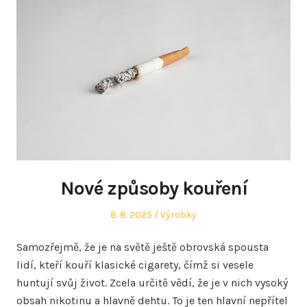
Nové způsoby kouření
Posted
Posted
8. 8. 2025
Výrobky
on
in
Samozřejmě, že je na světě ještě obrovská spousta
lidí, kteří kouří klasické cigarety, čímž si vesele
huntují svůj život. Zcela určitě vědí, že je v nich vysoký
obsah nikotinu a hlavně dehtu. To je ten hlavní nepřítel