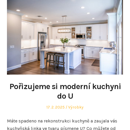
Pořizujeme si moderní kuchyni
do U
Posted
Posted
17. 2. 2025
Výrobky
on
in
Máte spadeno na rekonstrukci kuchyně a zaujala vás
kuchyňská linka ve tvaru písmene U? Co můžete od