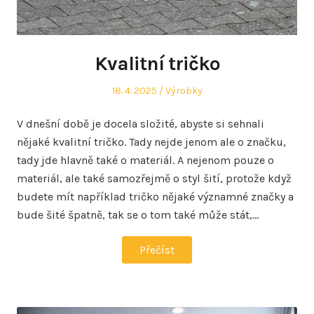
Kvalitní tričko
Posted
Posted
18. 4. 2025
Výrobky
on
in
V dnešní době je docela složité, abyste si sehnali
nějaké kvalitní tričko. Tady nejde jenom ale o značku,
tady jde hlavně také o materiál. A nejenom pouze o
materiál, ale také samozřejmě o styl šití, protože když
budete mít například tričko nějaké významné značky a
bude šité špatně, tak se o tom také může stát,…
Přečíst