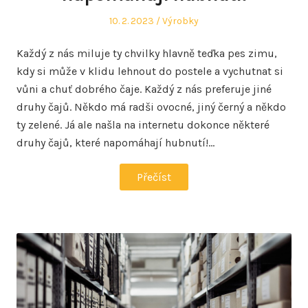
Posted
Posted
10. 2. 2023
Výrobky
on
in
Každý z nás miluje ty chvilky hlavně teďka pes zimu,
kdy si může v klidu lehnout do postele a vychutnat si
vůni a chuť dobrého čaje. Každý z nás preferuje jiné
druhy čajů. Někdo má radši ovocné, jiný černý a někdo
ty zelené. Já ale našla na internetu dokonce některé
druhy čajů, které napomáhají hubnutí!…
Přečíst