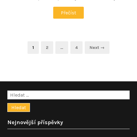
Přečíst
Stránkování
Page
Page
Page
1
2
…
4
Next →
příspěvků
Vyhledávání
Nejnovější příspěvky