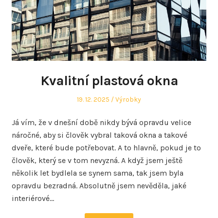
Kvalitní plastová okna
Posted
Posted
19. 12. 2025
Výrobky
on
in
Já vím, že v dnešní době nikdy bývá opravdu velice
náročné, aby si člověk vybral taková okna a takové
dveře, které bude potřebovat. A to hlavně, pokud je to
člověk, který se v tom nevyzná. A když jsem ještě
několik let bydlela se synem sama, tak jsem byla
opravdu bezradná. Absolutně jsem nevěděla, jaké
interiérové…