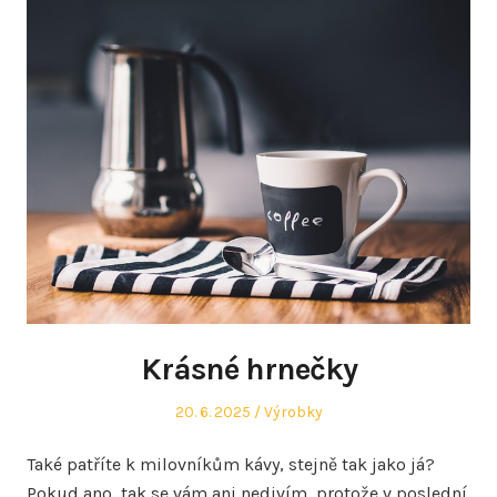
Krásné hrnečky
Posted
Posted
20. 6. 2025
Výrobky
on
in
Také patříte k milovníkům kávy, stejně tak jako já?
Pokud ano, tak se vám ani nedivím, protože v poslední