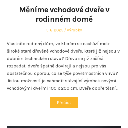
Měníme vchodové dveře v
rodinném domě
Posted
Posted
5. 8. 2025
Výrobky
on
in
Vlastníte rodinný dům, ve kterém se nachází metr
široké staré dřevěné vchodové dveře, které již nejsou v
dobrém technickém stavu? Dřevo se již začíná
rozpadat, dveře špatně dovírají a nejsou pro vás
dostatečnou oporou, co se týče povětrnostních vlivů?
Jistou možností je nahradit stávající výrobek novými
vchodovými dveřmi 100 x 200 cm. Dveře dobře těsní…
Přečíst