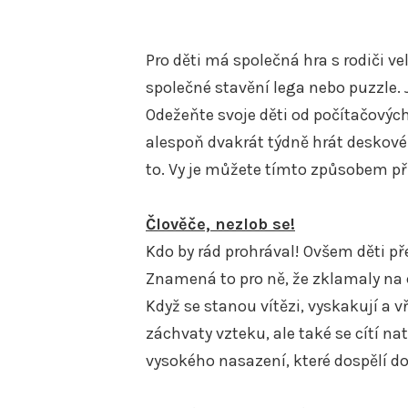
Pro děti má společná hra s rodiči v
společné stavění lega nebo puzzle. J
Odežeňte svoje děti od počítačových
alespoň dvakrát týdně hrát deskové 
to. Vy je můžete tímto způsobem při
Člověče, nezlob se!
Kdo by rád prohrával! Ovšem děti př
Znamená to pro ně, že zklamaly na ce
Když se stanou vítězi, vyskakují a vř
záchvaty vzteku, ale také se cítí n
vysokého nasazení, které dospělí doká