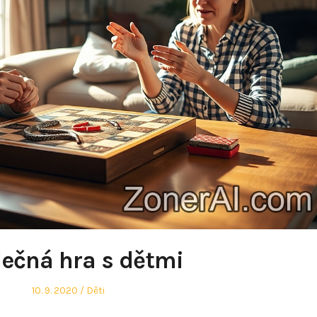
ečná hra s dětmi
Posted
Posted
10. 9. 2020
Děti
on
in