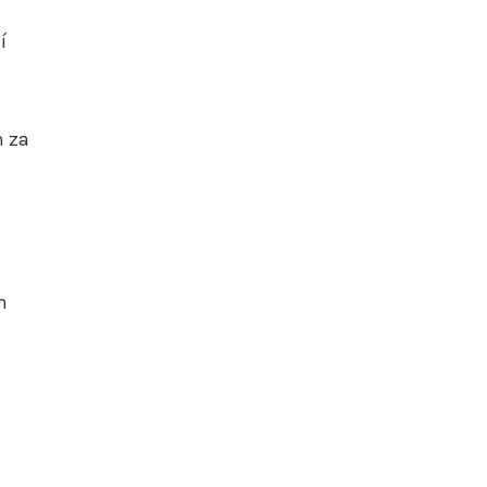
í
n za
m