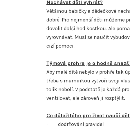
Nechávat děti vyhrát?
Většinou babičky a dědečkové necháv
dobré. Pro nejmenší děti můžeme p
dovolit další hod kostkou. Ale pomal
vyrovnávat. Musí se naučit vybudova
cizí pomoci.
Týmová prohra je o hodně snazš
Aby malé dítě nebylo v prohře tak ú
třeba s maminkou vytvoři svoji vlas
tolik nebolí. V podstatě je každá pro
ventilovat, ale zároveň ji rozptýlit.
Co důležitého pro život naučí dě
· dodržování pravidel