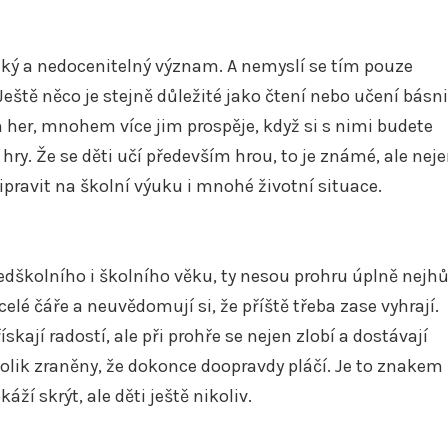
elký a nedocenitelný význam. A nemyslí se tím pouze
eště něco je stejně důležité jako čtení nebo učení básni
 her, mnohem více jim prospěje, když si s nimi budete
hry. Že se děti učí především hrou, to je známé, ale nej
pravit na školní výuku i mnohé životní situace.
edškolního i školního věku, ty nesou prohru úplně nejhů
lé čáře a neuvědomují si, že příště třeba zase vyhrají.
ískají radostí, ale při prohře se nejen zlobí a dostávají
atolik zraněny, že dokonce doopravdy pláčí. Je to znakem
ží skrýt, ale děti ještě nikoliv.