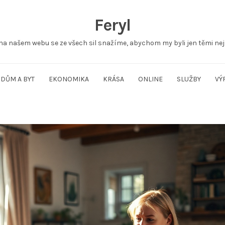
Feryl
na našem webu se ze všech sil snažíme, abychom my byli jen těmi nej
DŮM A BYT
EKONOMIKA
KRÁSA
ONLINE
SLUŽBY
VÝ