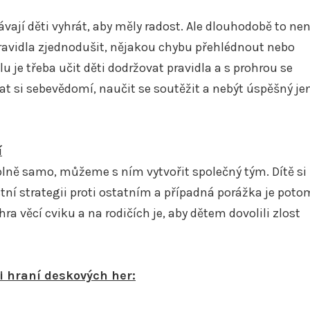
ají děti vyhrát, aby měly radost. Ale dlouhodobě to nen
ravidla zjednodušit, nějakou chybu přehlédnout nebo
u je třeba učit děti dodržovat pravidla a s prohrou se
t si sebevědomí, naučit se soutěžit a nebýt úspěšný je
í
plně samo, můžeme s ním vytvořit společný tým. Dítě si
tní strategii proti ostatním a případná porážka je poto
hra věcí cviku a na rodičích je, aby dětem dovolili zlost
ti hraní deskových her: