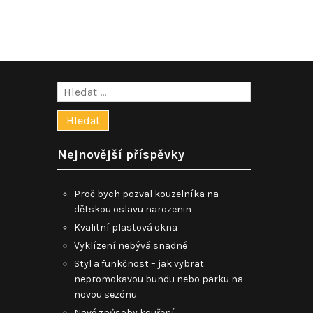
příspěvek
Vyhledávání
Nejnovější příspěvky
Proč bych pozval kouzelníka na
dětskou oslavu narozenin
Kvalitní plastová okna
Vyklízení nebývá snadné
Styl a funkčnost – jak vybrat
nepromokavou bundu nebo parku na
novou sezónu
Nové způsoby kouření